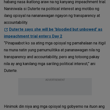
habang nasa ikatlong araw na ng kanyang impeachment trial.
Naniniwala si Duterte na political interest ang motibo ng
ilang opisyal na nananawagan ngayon ng transparency at
accountability.
Duterte says she will be 'bloodied but unbowed' as
impeachment trial enters Day 2
“Pinapaabot ko sa ating mga opisyal ng pamahalaan na itigil
na muna natin yung pamumulitika at pananawagan nila ng
transparency and accountability, pero ang totoong pakay
nila ay ang kanilang mga sariling political interest,” ani
Duterte.
ADVERTISEMENT
Hinimok din niya ang mga opisyal ng gobyerno na ituon ang