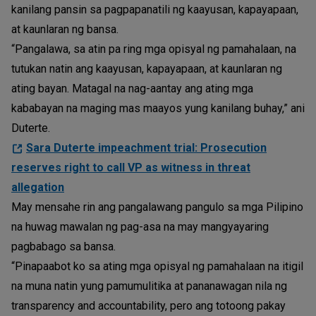
kanilang pansin sa pagpapanatili ng kaayusan, kapayapaan,
at kaunlaran ng bansa.
“Pangalawa, sa atin pa ring mga opisyal ng pamahalaan, na
tutukan natin ang kaayusan, kapayapaan, at kaunlaran ng
ating bayan. Matagal na nag-aantay ang ating mga
kababayan na maging mas maayos yung kanilang buhay,” ani
Duterte.
Sara Duterte impeachment trial: Prosecution
reserves right to call VP as witness in threat
allegation
May mensahe rin ang pangalawang pangulo sa mga Pilipino
na huwag mawalan ng pag-asa na may mangyayaring
pagbabago sa bansa.
“Pinapaabot ko sa ating mga opisyal ng pamahalaan na itigil
na muna natin yung pamumulitika at pananawagan nila ng
transparency and accountability, pero ang totoong pakay