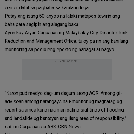
center dahil sa pagbaha sa kanilang lugar.
Patay ang isang 50-anyos na lalaki matapos tawirin ang
baha para sagipin ang alagang baka.
Ayon kay Aryan Cagaanan ng Malaybalay City Disaster Risk
Reduction and Management Office, tuloy pa rin ang kanilang
monitoring sa posibleng epekto ng habagat at bagyo.
ADVERTISEMENT
“Karon pud medyo dag-um dagum atong AOR. Among gi-
advisean among barangays na i-monitor ug maghatag og
report sa amoa kung naa man galing sightings of flooding
and landslide ug bantayan ang ilang area of responsibility,”
sabi ni Cagaanan sa ABS-CBN News