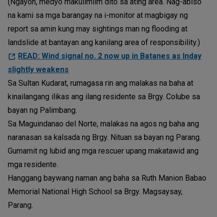
(Ngayon, medyo makulimlim dito sa ating area. Nag-abiso
na kami sa mga barangay na i-monitor at magbigay ng
report sa amin kung may sightings man ng flooding at
landslide at bantayan ang kanilang area of responsibility.)
READ: Wind signal no. 2 now up in Batanes as Inday
slightly weakens
Sa Sultan Kudarat, rumagasa rin ang malakas na baha at
kinailangang ilikas ang ilang residente sa Brgy. Colube sa
bayan ng Palimbang.
Sa Maguindanao del Norte, malakas na agos ng baha ang
naranasan sa kalsada ng Brgy. Nituan sa bayan ng Parang.
Gumamit ng lubid ang mga rescuer upang makatawid ang
mga residente.
Hanggang baywang naman ang baha sa Ruth Manion Babao
Memorial National High School sa Brgy. Magsaysay,
Parang.