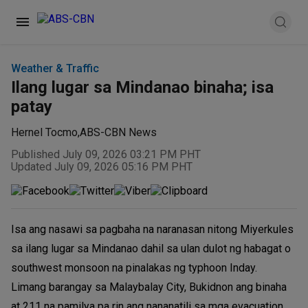
Weather & Traffic
Ilang lugar sa Mindanao binaha; isa
patay
Hernel Tocmo
,
ABS-CBN News
Published July 09, 2026 03:21 PM PHT
Updated July 09, 2026 05:16 PM PHT
Isa ang nasawi sa pagbaha na naranasan nitong Miyerkules
sa ilang lugar sa Mindanao dahil sa ulan dulot ng habagat o
southwest monsoon na pinalakas ng typhoon Inday.
Limang barangay sa Malaybalay City, Bukidnon ang binaha
at 211 na pamilya pa rin ang nananatili sa mga evacuation